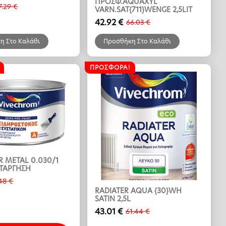
ΠΡΟΣΦ.AQUAXYL
7.29
€
VARN.SAT{711}WENGE 2,5LIT
α
42.92
€
66.03
€
Original
Η
price
τρέχουσα
η Στο Καλάθι
Προσθήκη Στο Καλάθι
was:
τιμή
66.03 €.
είναι:
42.92 €.
ΠΡΟΣΦΟΡΆ!
R METAL 0.030/1
ΑΤΑΡΓΗΣΗ
.48
€
RADIATER AQUA {30}WH
α
SATIN 2,5L
43.01
€
61.44
€
Original
Η
price
τρέχουσα