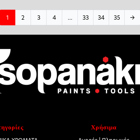
1
2
3
4
…
33
34
35
→
ηγορίες
Χρήσιμα