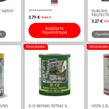
Σ ΝΕΡΟΥ
************
DUROXYL
PROTECTI
3.79
€
4.46
€
Original
Η
3.27
€
4.
Original
Η
price
τρέχουσα
price
τρέχουσ
Διαβάστε
was:
τιμή
Περισσότερα
was:
τιμή
4.46 €.
είναι:
θι
Προσθήκ
4.09 €.
είναι:
3.79 €.
3.27 €.
ΠΡΟΣΦΟΡΆ!
ΠΡΟΣΦΟΡΆ!
Ο/ΚΟ
D-12 ΒΕΡΝΙΚΙ ΠΕΤΡΑΣ 1L
VISTA 2.5L