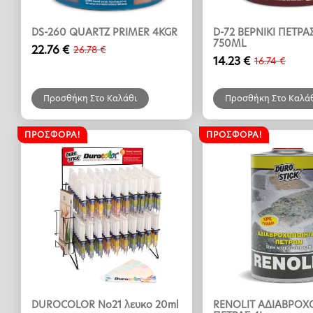
DS-260 QUARTZ PRIMER 4KGR
D-72 ΒΕΡΝΙΚΙ ΠΕΤΡΑ
750ML
22.76
€
26.78
€
Original
Η
14.23
€
16.74
€
Original
Η
price
τρέχουσα
price
τρέχουσα
was:
τιμή
was:
τιμή
26.78 €.
είναι:
Προσθήκη Στο Καλάθι
Προσθήκη Στο Καλά
16.74 €.
είναι:
22.76 €.
14.23 €.
ΠΡΟΣΦΟΡΆ!
ΠΡΟΣΦΟΡΆ!
DUROCOLOR No21 λευκο 20ml
RENOLIT ΑΔΙΑΒΡΟΧ