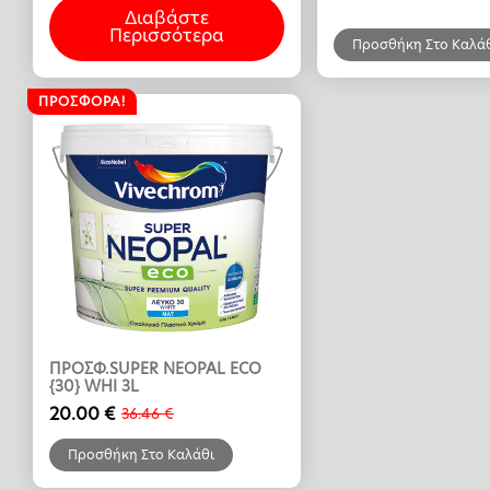
Διαβάστε
was:
τιμή
was:
τιμή
Περισσότερα
105.90 €.
είναι:
10.17 €.
είναι:
Προσθήκη Στο Καλά
42.59 €.
7.12 €.
ΠΡΟΣΦΟΡΆ!
ΠΡΟΣΦ.SUPER NEOPAL ECO
{30} WHI 3L
20.00
€
36.46
€
Original
Η
price
τρέχουσα
Προσθήκη Στο Καλάθι
was:
τιμή
36.46 €.
είναι: