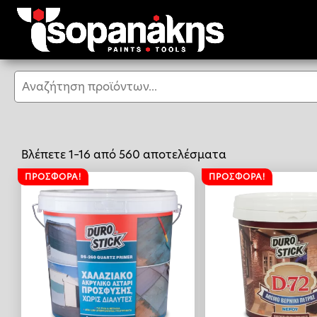
Αναζήτηση
Sorted
Βλέπετε 1–16 από 560 αποτελέσματα
by
ΠΡΟΣΦΟΡΆ!
ΠΡΟΣΦΟΡΆ!
latest