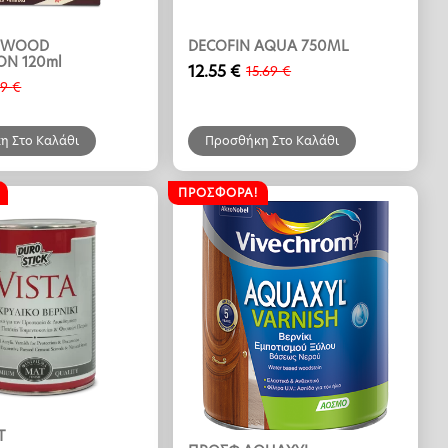
 WOOD
DECOFIN AQUA 750ML
ON 120ml
12.55
€
15.69
€
Original
Η
09
€
price
τρέχουσα
α
was:
τιμή
15.69 €.
είναι:
η Στο Καλάθι
Προσθήκη Στο Καλάθι
12.55 €.
ΠΡΟΣΦΟΡΆ!
T