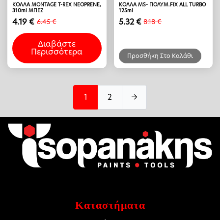
ΚΟΛΛΑ MONTAGE T-REX NEOPRENE,
ΚΟΛΛΑ MS- ΠΟΛΥΜ.FIX ALL TURBO
310ml ΜΠΕΖ
125ml
4.19
€
5.32
€
6.45
€
8.18
€
Original
Η
Original
Η
price
τρέχουσα
price
τρέχουσα
Διαβάστε
was:
τιμή
was:
τιμή
Περισσότερα
6.45 €.
είναι:
8.18 €.
είναι:
Προσθήκη Στο Καλάθι
4.19 €.
5.32 €.
1
2
→
Καταστήματα