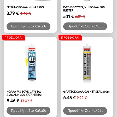
ΒΕΝΖΙΝΟΚΟΛΛΑ Νο 69 250G
D-90 ΠΟΛΥΟΥΡ/ΚΗ ΚΟΛΛΑ 80ML
BLISTER
3.79
€
4.46
€
Original
Η
5.11
€
6.01
€
Original
Η
price
τρέχουσα
price
τρέχουσα
was:
τιμή
Προσθήκη Στο Καλάθι
Προσθήκη Στο Καλάθι
was:
τιμή
4.46 €.
είναι:
6.01 €.
είναι:
3.79 €.
5.11 €.
ΠΡΟΣΦΟΡΆ!
ΠΡΟΣΦΟΡΆ!
ΚOΛΛΑ ΜS SOYD CRYSTAL
ΦΛΑΤΖΟΚΟΛΛΑ GASKET SEAL 310ml
ΔΙΑΦΑΝΗ 290 ΚΑΤΑΡΓΕΙΤΑΙ
6.45
€
9.92
€
Original
Η
8.46
€
13.02
€
Original
Η
price
τρέχουσα
price
τρέχουσα
was:
τιμή
Προσθήκη Στο Καλάθι
Προσθήκη Στο Καλάθι
was:
τιμή
9.92 €.
είναι: