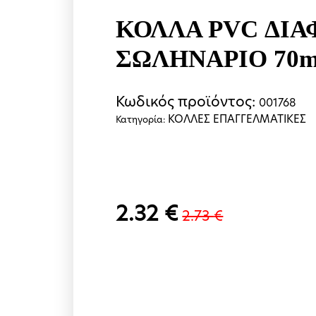
ΚΟΛΛΑ PVC ΔΙ
ΣΩΛΗΝΑΡΙΟ 70m
Κωδικός προϊόντος:
001768
ΚΟΛΛΕΣ ΕΠΑΓΓΕΛΜΑΤΙΚΕΣ
Κατηγορία:
2.32
€
2.73
€
Original
Η
price
τρέχουσα
was:
τιμή
2.73 €.
είναι: