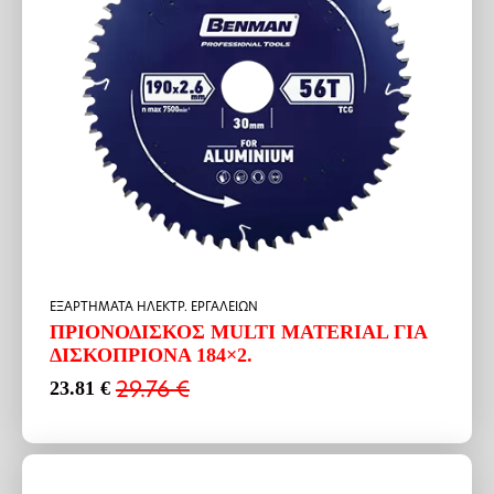
ΕΞΑΡΤΗΜΑΤΑ ΗΛΕΚΤΡ. ΕΡΓΑΛΕΙΩΝ
ΠΡΙΟΝΟΔΙΣΚΟΣ MULTI MATERIAL ΓΙΑ
ΔΙΣΚΟΠΡΙΟΝΑ 184×2.
29.76
€
23.81
€
Original
Η
price
τρέχουσα
was:
τιμή
29.76 €.
είναι:
23.81 €.