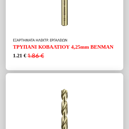
ΕΞΑΡΤΗΜΑΤΑ ΗΛΕΚΤΡ. ΕΡΓΑΛΕΙΩΝ
ΤΡΥΠΑΝΙ ΚΟΒΑΛΤΙΟΥ 4,25mm BENMAN
1.86
€
1.21
€
Original
Η
price
τρέχουσα
was:
τιμή
1.86 €.
είναι:
1.21 €.