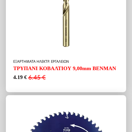
ΕΞΑΡΤΗΜΑΤΑ ΗΛΕΚΤΡ. ΕΡΓΑΛΕΙΩΝ
ΤΡΥΠΑΝΙ ΚΟΒΑΛΤΙΟΥ 9,00mm BENMAN
6.45
€
4.19
€
Original
Η
price
τρέχουσα
was:
τιμή
6.45 €.
είναι:
4.19 €.