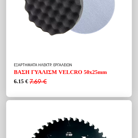
ΕΞΑΡΤΗΜΑΤΑ ΗΛΕΚΤΡ. ΕΡΓΑΛΕΙΩΝ
ΒΑΣΗ ΓΥΑΛΙΣΜ VELCRO 50x25mm
7.69
€
6.15
€
Original
Η
price
τρέχουσα
was:
τιμή
7.69 €.
είναι:
6.15 €.