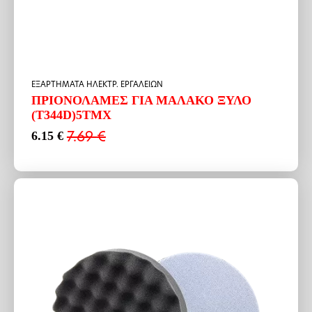
ΕΞΑΡΤΗΜΑΤΑ ΗΛΕΚΤΡ. ΕΡΓΑΛΕΙΩΝ
ΠΡΙΟΝΟΛΑΜΕΣ ΓΙΑ ΜΑΛΑΚΟ ΞΥΛΟ
(Τ344D)5TMX
7.69
€
6.15
€
Original
Η
price
τρέχουσα
was:
τιμή
7.69 €.
είναι:
6.15 €.