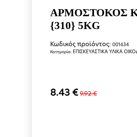
ΑΡΜΟΣΤΟΚΟΣ Κ
{310} 5KG
Κωδικός προϊόντος:
001634
ΕΠΙΣΚΕΥΑΣΤΙΚΑ ΥΛΙΚΑ ΟΙ
Κατηγορία:
8.43
€
9.92
€
Original
Η
price
τρέχουσα
was:
τιμή
9.92 €.
είναι: