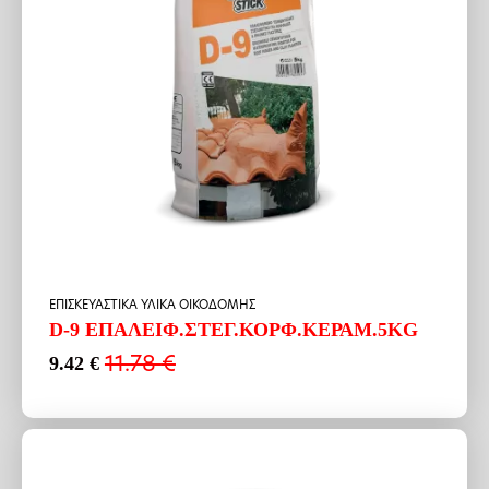
ΕΠΙΣΚΕΥΑΣΤΙΚΑ ΥΛΙΚΑ ΟΙΚΟΔΟΜΗΣ
D-9 ΕΠΑΛΕΙΦ.ΣΤΕΓ.ΚΟΡΦ.ΚΕΡΑΜ.5ΚG
11.78
€
9.42
€
Original
Η
price
τρέχουσα
was:
τιμή
11.78 €.
είναι:
9.42 €.