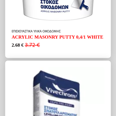
ΕΠΙΣΚΕΥΑΣΤΙΚΑ ΥΛΙΚΑ ΟΙΚΟΔΟΜΗΣ
ACRYLIC MASONRY PUTTY 0,4/1 WHITE
3.72
€
2.68
€
Original
Η
price
τρέχουσα
was:
τιμή
3.72 €.
είναι:
2.68 €.