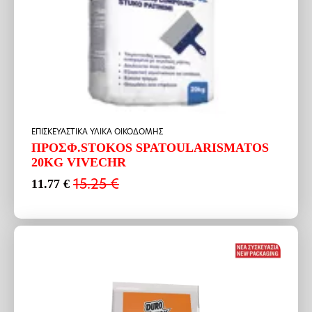
ΕΠΙΣΚΕΥΑΣΤΙΚΑ ΥΛΙΚΑ ΟΙΚΟΔΟΜΗΣ
ΠΡΟΣΦ.STOKOS SPATOULARISMATOS
20KG VIVECHR
15.25
€
11.77
€
Original
Η
price
τρέχουσα
was:
τιμή
15.25 €.
είναι:
11.77 €.