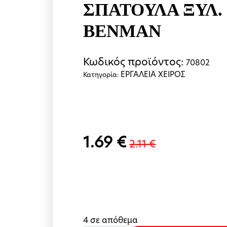
ΣΠΑΤΟΥΛΑ ΞΥΛ. 
BENMAN
Κωδικός προϊόντος:
70802
ΕΡΓΑΛΕΙΑ ΧΕΙΡΟΣ
Κατηγορία:
1.69
€
2.11
€
Original
Η
price
τρέχουσα
was:
τιμή
2.11 €.
είναι:
1.69 €.
4 σε απόθεμα