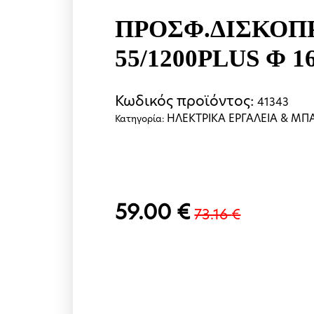
ΠΡΟΣΦ.ΔΙΣΚΟΠ
55/1200PLUS Φ 
Κωδικός προϊόντος:
41343
HΛΕΚΤΡΙΚΑ ΕΡΓΑΛΕΙΑ & ΜΠ
Κατηγορία:
59.00
€
73.16
€
Original
Η
price
τρέχουσα
was:
τιμή
73.16 €.
είναι: