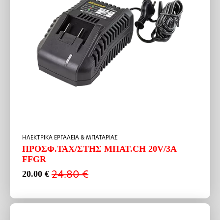
HΛΕΚΤΡΙΚΑ ΕΡΓΑΛΕΙΑ & ΜΠΑΤΑΡΙΑΣ
ΠΡΟΣΦ.ΤΑΧ/ΣΤΗΣ ΜΠΑΤ.CH 20V/3A
FFGR
24.80
€
20.00
€
Original
Η
price
τρέχουσα
was:
τιμή
24.80 €.
είναι:
20.00 €.