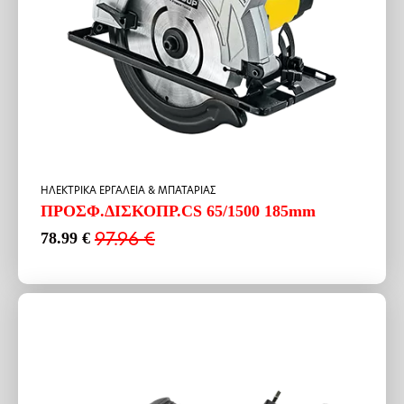
HΛΕΚΤΡΙΚΑ ΕΡΓΑΛΕΙΑ & ΜΠΑΤΑΡΙΑΣ
ΠΡΟΣΦ.ΔΙΣΚΟΠΡ.CS 65/1500 185mm
97.96
€
78.99
€
Original
Η
price
τρέχουσα
was:
τιμή
97.96 €.
είναι:
78.99 €.