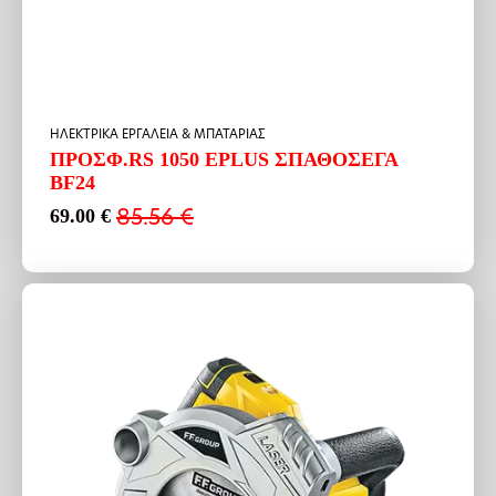
HΛΕΚΤΡΙΚΑ ΕΡΓΑΛΕΙΑ & ΜΠΑΤΑΡΙΑΣ
ΠΡΟΣΦ.RS 1050 EPLUS ΣΠΑΘOΣΕΓΑ
BF24
85.56
€
69.00
€
Original
Η
price
τρέχουσα
was:
τιμή
85.56 €.
είναι:
69.00 €.