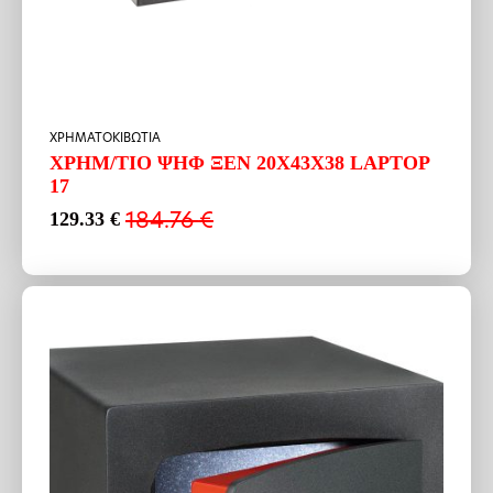
ΧΡΗΜΑΤΟΚΙΒΩΤΙΑ
ΧΡΗΜ/ΤΙΟ ΨΗΦ ΞΕΝ 20Χ43Χ38 LAPTOP
17
184.76
€
129.33
€
Original
Η
price
τρέχουσα
was:
τιμή
184.76 €.
είναι:
129.33 €.