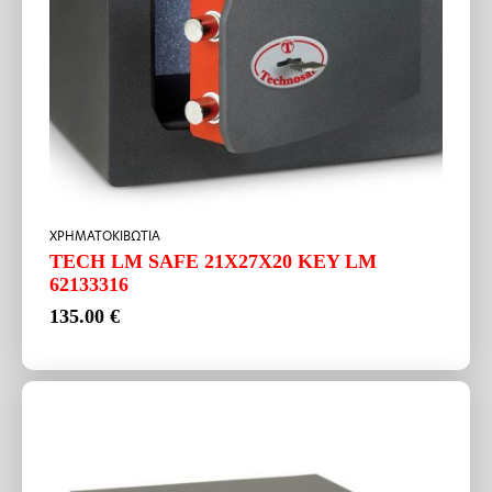
ΧΡΗΜΑΤΟΚΙΒΩΤΙΑ
TECH LM SAFE 21X27X20 KEY LM
62133316
135.00
€