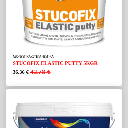
ΜΟΝΩΤΙΚΑ/ΣΤΕΓΑΝΩΤΙΚΑ
STUCOFIX ELASTIC PUTTY 5KGR
42.78
€
36.36
€
Original
Η
price
τρέχουσα
was:
τιμή
42.78 €.
είναι:
36.36 €.