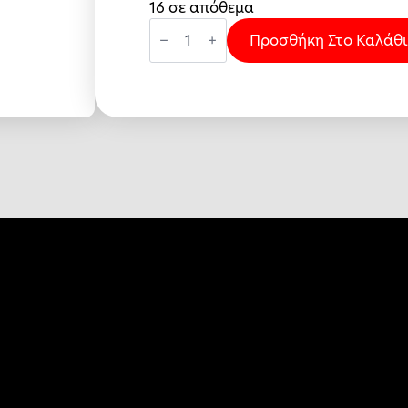
16 σε απόθεμα
ΝΕΟ
AQUADUR
Προσθήκη Στο Καλάθι
TRANS
[1+3]ΔΙΑΦΑΝΕΣ
ποσότητα