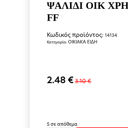
ΨΑΛΙΔΙ ΟΙΚ ΧΡΗ
FF
Κωδικός προϊόντος:
14134
ΟΙΚΙΑΚΑ ΕΙΔΗ
Κατηγορία:
2.48
€
3.10
€
Original
Η
price
τρέχουσα
was:
τιμή
3.10 €.
είναι:
2.48 €.
5 σε απόθεμα