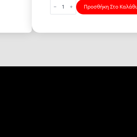
ΨΑΛΙΔΙ
ΟΙΚ
Προσθήκη Στο Καλάθι
ΧΡΗΣ.ΑΝΟΞ
8''
FF
ποσότητα