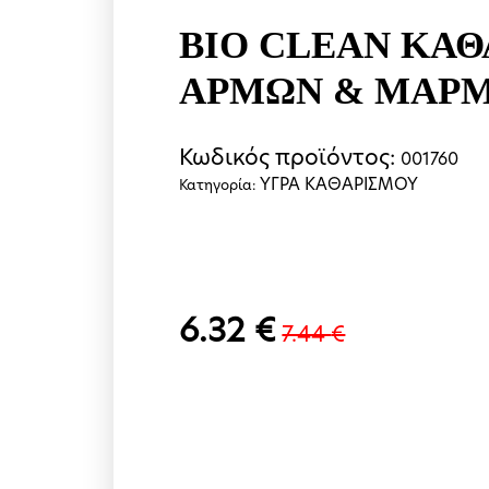
BIO CLEAN ΚΑΘ
ΑΡΜΩΝ & ΜΑΡΜ
Κωδικός προϊόντος:
001760
ΥΓΡΑ ΚΑΘΑΡΙΣΜΟΥ
Κατηγορία:
6.32
€
7.44
€
Original
Η
price
τρέχουσα
was:
τιμή
7.44 €.
είναι: