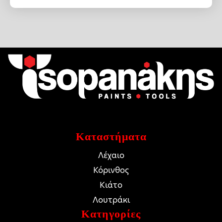
was:
τιμή
32.24 €.
είναι:
29.02 €.
Καταστήματα
Λέχαιο
Κόρινθος
Κιάτο
Λουτράκι
Κατηγορίες