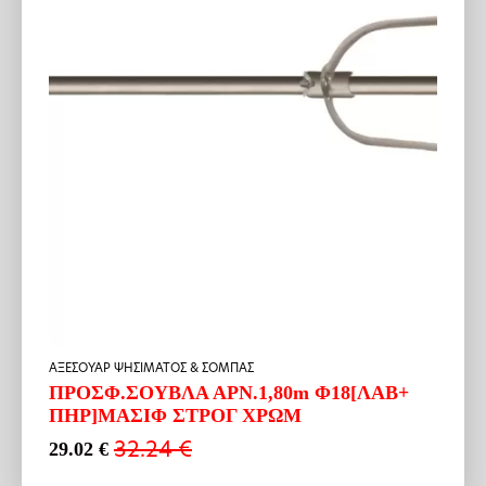
ΑΞΕΣΟΥΑΡ ΨΗΣΙΜΑΤΟΣ & ΣΟΜΠΑΣ
ΠΡΟΣΦ.ΣΟΥΒΛΑ ΑΡΝ.1,80m Φ18[ΛΑΒ+
ΠΗΡ]ΜΑΣΙΦ ΣΤΡΟΓ ΧΡΩΜ
32.24
€
29.02
€
Original
Η
price
τρέχουσα