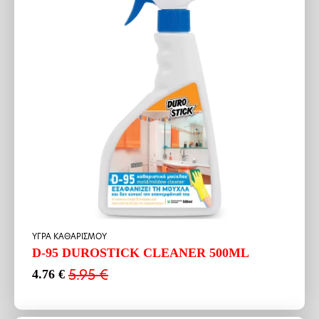
ΥΓΡΑ ΚΑΘΑΡΙΣΜΟΥ
D-95 DUROSTICK CLEANER 500ML
5.95
€
4.76
€
Original
Η
price
τρέχουσα
was:
τιμή
5.95 €.
είναι: