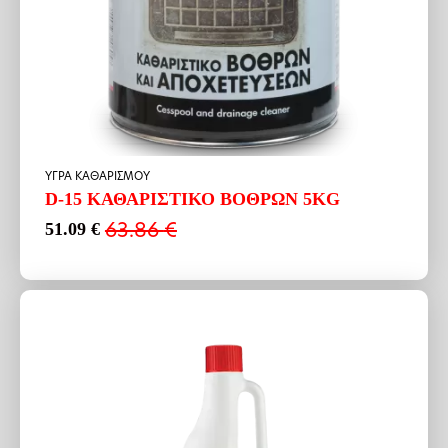
ΥΓΡΑ ΚΑΘΑΡΙΣΜΟΥ
D-15 ΚΑΘΑΡΙΣΤΙΚΟ ΒΟΘΡΩΝ 5KG
63.86
€
51.09
€
Original
Η
price
τρέχουσα
was:
τιμή
63.86 €.
είναι:
51.09 €.